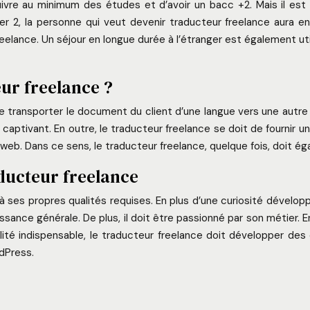
 suivre au minimum des études et d’avoir un bacc +2. Mais il es
2, la personne qui veut devenir traducteur freelance aura enco
elance. Un séjour en longue durée à l’étranger est également util
eur freelance ?
e transporter le document du client d’une langue vers une autre la
nel captivant. En outre, le traducteur freelance se doit de fournir
b. Dans ce sens, le traducteur freelance, quelque fois, doit égal
aducteur freelance
 ses propres qualités requises. En plus d’une curiosité dévelop
sance générale. De plus, il doit être passionné par son métier. E
lité indispensable, le traducteur freelance doit développer de
dPress.